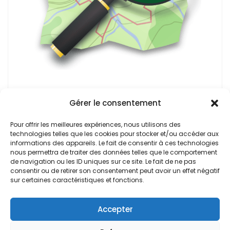
Gérer le consentement
Adidogome, 04 BP 98 Lomé Togo
Pour offrir les meilleures expériences, nous utilisons des
technologies telles que les cookies pour stocker et/ou accéder aux
+228 90 62 95 42
informations des appareils. Le fait de consentir à ces technologies
nous permettra de traiter des données telles que le comportement
de navigation ou les ID uniques sur ce site. Le fait de ne pas
contact@openstreetmap.tg
consentir ou de retirer son consentement peut avoir un effet négatif
sur certaines caractéristiques et fonctions.
Accepter